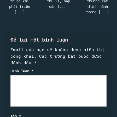
thuộc khi
thú vị, hấp
thưởng rất
phát triển
dẫn [...]
thịnh hành
[...]
trong [...]
Để lại một bình luận
Email của bạn sẽ không được hiển thị
công khai.
Các trường bắt buộc được
đánh dấu
*
Bình luận
*
Tên
*