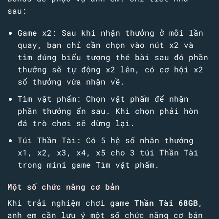
sau:
Game x2: Sau khi nhận thưởng ở mỗi lần
quay, bạn chỉ cần chọn vào nút x2 và
tìm đúng biểu tượng thẻ bài sau đó phần
thưởng sẽ tự động x2 lên, có cơ hội x2
số thưởng vừa nhận về.
Tìm vật phẩm: Chọn vật phẩm để nhận
phần thưởng ẩn sau. Khi chọn phải hòn
đá trò chơi sẽ dừng lại.
Túi Thần Tài: Có 5 hệ số nhân thưởng
x1, x2, x3, x4, x5 cho 3 túi Thần Tài
trong mini game Tìm vật phẩm.
Một số chức năng cơ bản
Khi trải nghiệm chơi game
Thần Tài 68GB
,
anh em cần lưu ý một số chức năng cơ bản