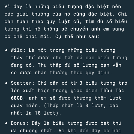
Vì đây là những biểu tượng đặc biệt nên
các giải thưởng của nó cũng đặc biệt. Chỉ
cần tuân theo quy luật cũ, tìm đủ số biểu
tượng thì hệ thống sẽ chuyển anh em sang
cơ chế chơi mới. Cụ thể như sau:
Wild: Là một trong những biểu tượng
thay thế được cho tất cả các biểu tượng
đang có. Thu thập đủ số lượng bạn vẫn
sẽ được nhận thưởng theo quy định.
Scatter: Chỉ cần có từ 3 biểu tượng trở
lên xuất hiện trong giao diện
Thần Tài
68GB
, anh em sẽ được thưởng thêm lượt
quay miễn. (Thấp nhất là 3 lượt, cao
nhất là 18 lượt).
Bonus: Đây là biểu tượng được bet thủ
ưa chuộng nhất. Vì khi đến đây cơ hội