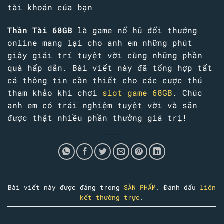
tài khoản của bạn
Thần Tài 68GB
là game nổ hũ đổi thưởng
online mang lại cho anh em những phút
giây giải trí tuyệt vời cùng những phần
quà hấp dẫn. Bài viết này đã tổng hợp tất
cả thông tin cần thiết cho các cược thủ
tham khảo khi chơi
slot game 68GB
. Chúc
anh em có trải nghiệm tuyệt vời và săn
được thật nhiều phần thưởng giá trị!
Bài viết này được đăng trong
SẢN PHẨM
. Đánh dấu
liên
kết thường trực
.