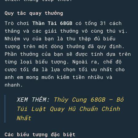
Quy tắc quay thưởng
Trò chơi
Thần Tài 68GB
có tổng 31 cách
thắng và các giải thưởng vô cùng thú vị.
Nhiệm vụ của bạn là thu thập đủ biểu
tượng trên một dòng thưởng đã quy định.
Phần thưởng của bạn sẽ được tính dựa trên
từng loại biểu tượng. Ngoài ra, chế độ
cược tối đa là lựa chọn tối ưu nhất cho
anh em mong muốn kiếm tiền nhiều và
nhanh.
XEM THÊM:
Thủy Cung 68GB – Bỏ
Túi Luật Quay Hũ Chuẩn Chỉnh
Nhất
Các biểu tượng đặc biệt