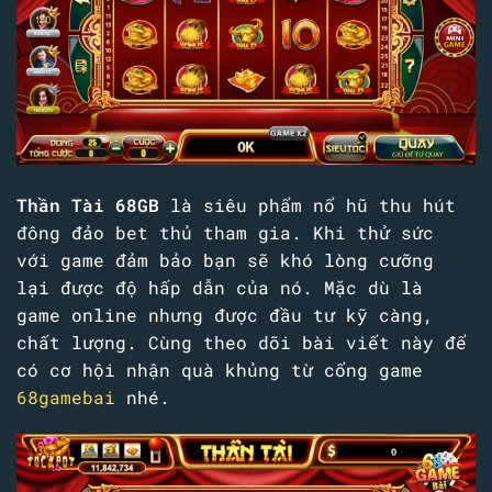
Thần Tài 68GB
là siêu phẩm nổ hũ thu hút
đông đảo bet thủ tham gia. Khi thử sức
với game đảm bảo bạn sẽ khó lòng cưỡng
lại được độ hấp dẫn của nó. Mặc dù là
game online nhưng được đầu tư kỹ càng,
chất lượng. Cùng theo dõi bài viết này để
có cơ hội nhận quà khủng từ cổng game
68gamebai
nhé.