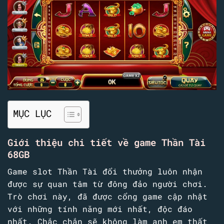
MỤC LỤC
Giới thiệu chi tiết về game Thần Tài
68GB
Game slot Thần Tài đổi thưởng luôn nhận
được sự quan tâm từ đông đảo người chơi.
Trò chơi này, đã được cổng game cập nhật
với những tính năng mới nhất, độc đáo
nhất. Chắc chắn sẽ không làm anh em thất