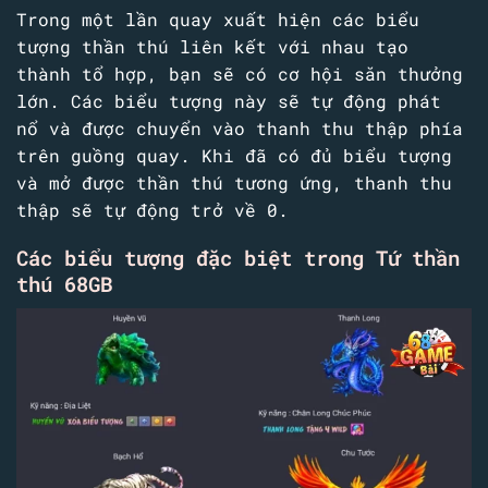
Trong một lần quay xuất hiện các biểu
tượng thần thú liên kết với nhau tạo
thành tổ hợp, bạn sẽ có cơ hội săn thưởng
lớn. Các biểu tượng này sẽ tự động phát
nổ và được chuyển vào thanh thu thập phía
trên guồng quay. Khi đã có đủ biểu tượng
và mở được thần thú tương ứng, thanh thu
thập sẽ tự động trở về 0.
Các biểu tượng đặc biệt trong Tứ thần
thú 68GB