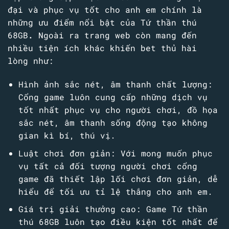
đại và phục vụ tốt cho anh em chính là
những ưu điểm nổi bật của Tứ thần thú
68GB
.
Ngoài ra
trang web còn mang đến
nhiều tiện ích khác khiến bet thủ hài
lòng như:
Hình ảnh sắc nét, âm thanh chất lượng:
Cổng game luôn cung cấp những dịch vụ
tốt nhất phục vụ cho người chơi, đồ họa
sắc nét, âm thanh sống động tạo không
gian kì bí, thú vị.
Luật chơi đơn giản: Với mong muốn phục
vụ tất cả đối tượng người chơi cổng
game đã thiết lập lối chơi đơn giản, dễ
hiểu để tối ưu tỉ lệ thắng cho anh em.
Giá trị giải thưởng cao: Game Tứ thần
thú 68GB luôn tạo điều kiện tốt nhất để