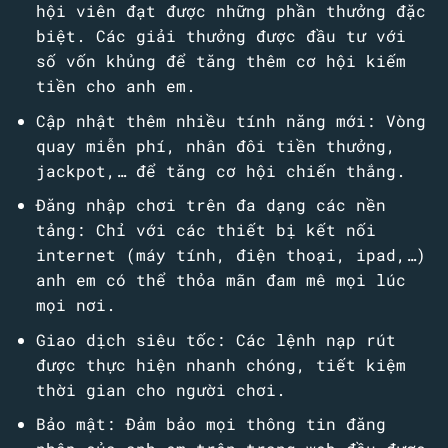
hội viên đạt được những phần thưởng đặc
biệt. Các giải thưởng được đầu tư với
số vốn khủng để tăng thêm cơ hội kiếm
tiền cho anh em.
Cập nhật thêm nhiều tính năng mới: Vòng
quay miễn phí, nhân đôi tiền thưởng,
jackpot,… để tăng cơ hội chiến thắng.
Đăng nhập chơi trên đa dạng các nền
tảng: Chỉ với các thiết bị kết nối
internet (máy tính, điện thoại, ipad,…)
anh em có thể thỏa mãn đam mê mọi lúc
mọi nơi.
Giao dịch siêu tốc: Các lệnh nạp rút
được thực hiện nhanh chóng, tiết kiệm
thời gian cho người chơi.
Bảo mật: Đảm bảo mọi thông tin đăng