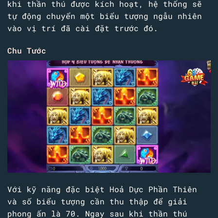
khi thần thú được kích hoạt, hệ thống sẽ
tự động chuyển một biểu tượng ngẫu nhiên
vào vị trí đã cài đặt trước đó.
Chu Tước
Với kỹ năng đặc biệt Hoả Dực Phần Thiên
và số biểu tượng cần thu thập để giải
phong ấn là 70. Ngay sau khi thần thú