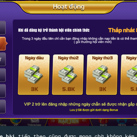
e bài
tiếp theo cũng được mong chờ không kém 