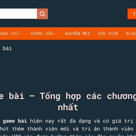
T
RANG CHỦ
HƯỚNG DẪN
KHUYẾN MÃI
SẢN PHẨM
BLO
 bài
e bài – Tổng hợp các chươn
nhất
 game bài
hiện nay rất đa dạng và có giá trị 
hút thêm thành viên mới và tri ân thành viên