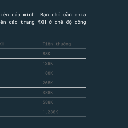
iên của mình. Bạn chỉ cần chia
lên các trang MXH ở chế độ công
XH
Tiền thưởng
88K
128K
188K
268K
388K
588K
1.288K