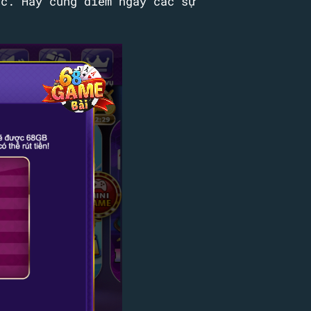
c. Hãy cùng điểm ngay các sự