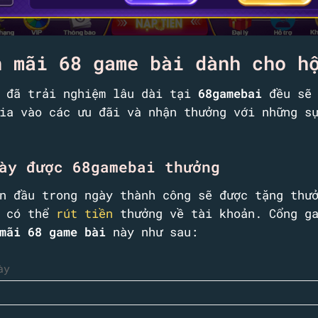
n mãi 68 game bài dành cho h
i đã trải nghiệm lâu dài tại
68gamebai
đều sẽ 
gia vào các ưu đãi và nhận thưởng với những 
ày được 68gamebai thưởng
n đầu trong ngày thành công sẽ được tặng thư
ã có thể
rút tiền
thưởng về tài khoản. Cổng ga
mãi 68 game bài
này như sau:
ày