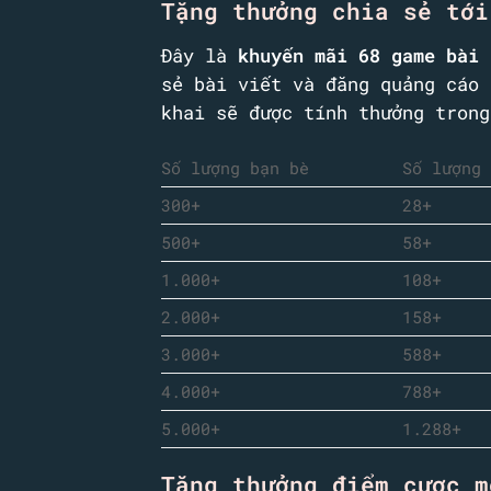
Tặng thưởng chia sẻ tới
Đây là
khuyến mãi 68 game bài
đ
sẻ bài viết và đăng quảng cáo 
khai sẽ được tính thưởng trong
Số lượng bạn bè
Số lượng 
300+
28+
500+
58+
1.000+
108+
2.000+
158+
3.000+
588+
4.000+
788+
5.000+
1.288+
Tặng thưởng điểm cược m