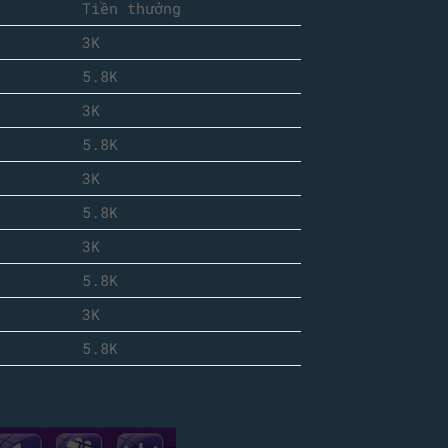
Tiền thưởng
3K
5.8K
3K
5.8K
3K
5.8K
3K
5.8K
3K
5.8K