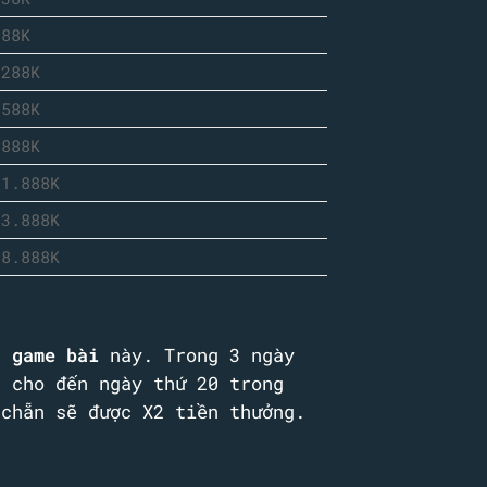
88K
288K
588K
888K
1.888K
3.888K
8.888K
8 game bài
này. Trong 3 ngày
c cho đến ngày thứ 20 trong
 chẵn sẽ được X2 tiền thưởng.