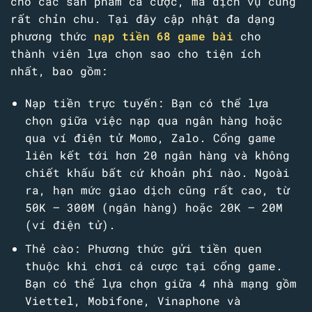
cho các sản phẩm cá cược, mà dịch vụ cũng
rất chỉn chu. Tại đây cập nhật đa dạng
phương thức
nạp tiền 68 game bài
cho
thành viên lựa chọn sao cho tiện ích
nhất, bao gồm:
Nạp tiền trực tuyến: Bạn có thể lựa
chọn giữa việc nạp qua ngân hàng hoặc
qua ví điện tử Momo, Zalo. Cổng game
liên kết tới hơn 20 ngân hàng và không
chiết khấu bất cứ khoản phí nào. Ngoài
ra, hạn mức giao dịch cũng rất cao, từ
50K – 300M (ngân hàng) hoặc 20K – 20M
(ví điện tử).
Thẻ cào: Phương thức gửi tiền quen
thuộc khi chơi cá cược tại cổng game.
Bạn có thể lựa chọn giữa 4 nhà mạng gồm
Viettel, Mobifone, Vinaphone và