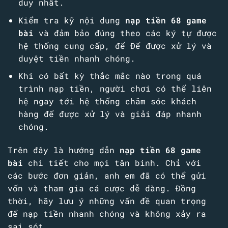
duy nhất.
Kiểm tra kỹ nội dung
nạp tiền 68 game
bài
và đảm bảo đúng theo các ký tự được
hệ thống cung cấp, để Để được xử lý và
duyệt tiền nhanh chóng.
Khi có bất kỳ thắc mắc nào trong quá
trình nạp tiền, người chơi có thể liên
hệ ngay tới hệ thống chăm sóc khách
hàng để được xử lý và giải đáp nhanh
chóng.
Trên đây là hướng dẫn
nạp tiền 68 game
bài
chi tiết cho mọi tân binh. Chỉ với
các bước đơn giản, anh em đã có thể gửi
vốn và tham gia cá cược dễ dàng. Đồng
thời, hãy lưu ý những vấn đề quan trọng
để nạp tiền nhanh chóng và không xảy ra
sai sót.