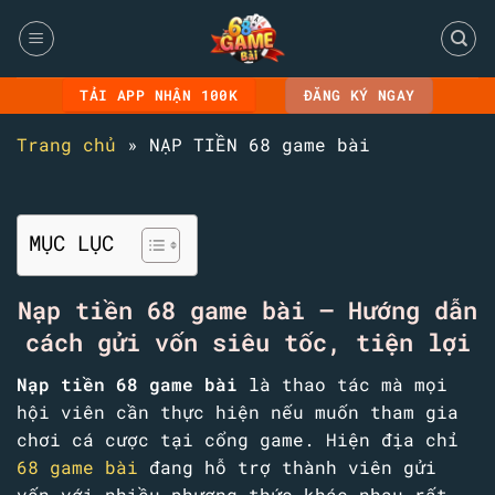
Bỏ
qua
nội
dung
TẢI APP NHẬN 100K
ĐĂNG KÝ NGAY
Trang chủ
»
NẠP TIỀN 68 game bài
MỤC LỤC
Nạp tiền 68 game bài – Hướng dẫn
cách gửi vốn siêu tốc, tiện lợi
Nạp tiền 68 game bài
là thao tác mà mọi
hội viên cần thực hiện nếu muốn tham gia
chơi cá cược tại cổng game. Hiện địa chỉ
68 game bài
đang hỗ trợ thành viên gửi
vốn với nhiều phương thức khác nhau rất