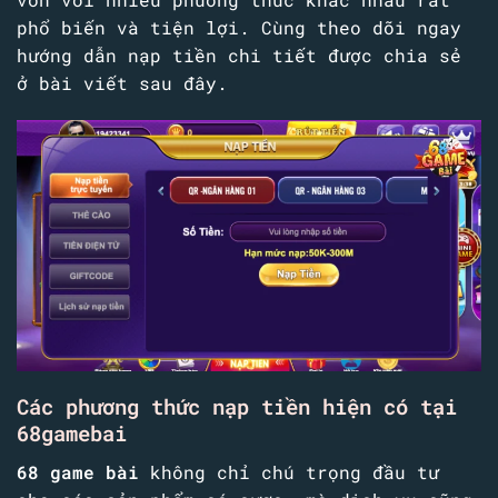
phổ biến và tiện lợi. Cùng theo dõi ngay
hướng dẫn nạp tiền chi tiết được chia sẻ
ở bài viết sau đây.
Các phương thức nạp tiền hiện có tại
68gamebai
68 game bài
không chỉ chú trọng đầu tư