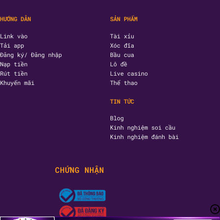
HƯỚNG DẪN
SẢN PHẨM
Link vào
Tài xỉu
Tải app
Xóc đĩa
Đăng ký/ Đăng nhập
Bầu cua
Nạp tiền
Lô đề
Rút tiền
Live casino
Khuyến mãi
Thể thao
TIN TỨC
Blog
Kinh nghiệm soi cầu
Kinh nghiệm đánh bài
CHỨNG NHẬN