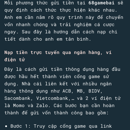
Mỗi phương thức gửi tiền tại
68gamebai
sẽ
quy định cách thức thực hiện khác nhau.
Anh em cần nắm rõ quy trình này để chuyển
vốn nhanh chóng và trải nghiệm cá cược
ngay. Sau đây là hướng dẫn cách nạp chi
tiết dành cho anh em tân binh.
Nạp tiền trực tuyến qua ngân hàng, ví
điện tử
Đây là cách gửi tiền thông dụng hàng đầu
được hầu hết thành viên cổng game sử
dụng. Nhà cái liên kết với nhiều ngân
hàng thông dụng như ACB, MB, BIDV,
Sacombank, Vietcombank,… và 2 ví điện tử
là Momo và Zalo. Các bước bạn cần hoàn
thành để gửi vốn thành công bao gồm:
Bước 1: Truy cập cổng game qua link