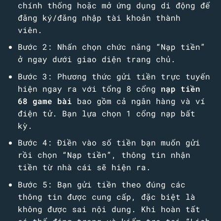
chính thống hoặc mở ứng dụng di động để
đăng ký/đăng nhập tài khoản thành
viên.
Bước 2: Nhấn chọn chức năng “Nạp tiền”
ở ngay dưới giao diện trang chủ.
Bước 3: Phương thức gửi tiền trực tuyến
hiện ngay ra với tổng 8 cổng
nạp tiền
68 game bài
bao gồm cả ngân hàng và ví
điện tử. Bạn lựa chọn 1 cổng nạp bất
kỳ.
Bước 4: Điền vào số tiền bạn muốn gửi
rồi chọn “Nạp tiền”, thông tin nhận
tiền từ nhà cái sẽ hiện ra.
Bước 5: Bạn gửi tiền theo đúng các
thông tin được cung cấp, đặc biệt là
không được sai nội dung. Khi hoàn tất