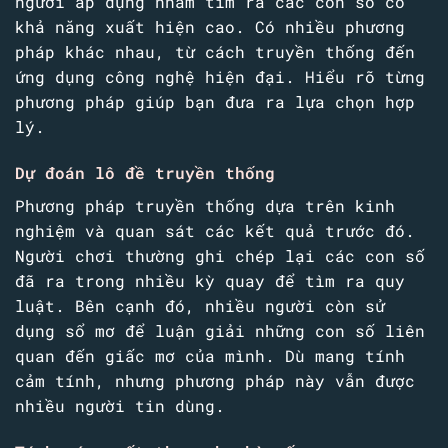
người áp dụng nhằm tìm ra các con số có
khả năng xuất hiện cao. Có nhiều phương
pháp khác nhau, từ cách truyền thống đến
ứng dụng công nghệ hiện đại. Hiểu rõ từng
phương pháp giúp bạn đưa ra lựa chọn hợp
lý.
Dự đoán lô đề truyền thống
Phương pháp truyền thống dựa trên kinh
nghiệm và quan sát các kết quả trước đó.
Người chơi thường ghi chép lại các con số
đã ra trong nhiều kỳ quay để tìm ra quy
luật. Bên cạnh đó, nhiều người còn sử
dụng sổ mơ để luận giải những con số liên
quan đến giấc mơ của mình. Dù mang tính
cảm tính, nhưng phương pháp này vẫn được
nhiều người tin dùng.