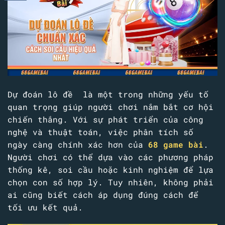
Dự đoán lô đề là một trong những yếu tố
quan trọng giúp người chơi nắm bắt cơ hội
chiến thắng. Với sự phát triển của công
nghệ và thuật toán, việc phân tích số
ngày càng chính xác hơn của
68 game bài
.
Người chơi có thể dựa vào các phương pháp
thống kê, soi cầu hoặc kinh nghiệm để lựa
chọn con số hợp lý. Tuy nhiên, không phải
ai cũng biết cách áp dụng đúng cách để
tối ưu kết quả.