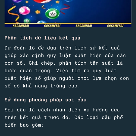
Phân tích dữ liệu kết quả
Dự đoán lô đề dựa trên lịch sử kết quả
giúp xác định quy luật xuất hiện của các
con số. Ghi chép, phân tích tần suất là
bước quan trọng. Việc tìm ra quy luật
xuất hiện số giúp người chơi lựa chọn con
số có khả năng trúng cao.
Sử dụng phương pháp soi cầu
Soi cầu là cách nhận diện xu hướng dựa
trên kết quả trước đó. Các loại cầu phổ
biến bao gồm: