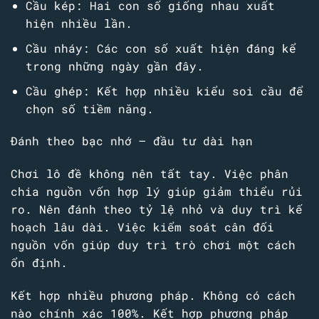
Cầu kép: Hai con số giống nhau xuất
hiện nhiều lần.
Cầu nháy: Các con số xuất hiện đáng kể
trong những ngày gần đây.
Cầu ghép: Kết hợp nhiều kiểu soi cầu để
chọn số tiềm năng.
Đánh theo bạc nhớ – đầu tư dài hạn
Chơi lô đề không nên tất tay. Việc phân
chia nguồn vốn hợp lý giúp giảm thiểu rủi
ro. Nên đánh theo tỷ lệ nhỏ và duy trì kế
hoạch lâu dài. Việc kiểm soát cân đối
nguồn vốn giúp duy trì trò chơi một cách
ổn định.
Kết hợp nhiều phương pháp.
Không có cách
nào chính xác 100%. Kết hợp phương pháp