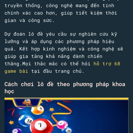
truyền thống, công nghệ mang đến tính
chính xác cao hơn, giúp tiết kiệm thời
gian và công sức.
Dự đoán lô đề yêu cầu sự nghiên cứu kỹ
lưỡng và áp dụng các phương pháp hiệu
quả. Kết hợp kinh nghiệm và công nghệ sẽ
giúp gia tăng khả năng dành chiến
thắng.Mọi thắc mắc có thể hỏi
hỗ trợ 68
game bài
tại đầu trang chủ.
Cách chơi lô đề theo phương pháp khoa
học