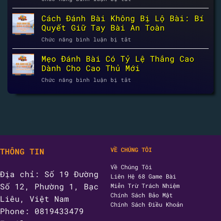
Thủ
Học
Dân
Khó
Mẹo
Cách Đánh Bài Không Bị Lộ Bài: Bí
Chuyên
Lường
Đánh
Thắng
Quyết Giữ Tay Bài An Toàn
Bài
Lớn
ở
Chức năng bình luận bị tắt
Cho
Mỗi
Cách
Người
Ván
Đánh
Mẹo Đánh Bài Có Tỷ Lệ Thắng Cao
Mới:
Bài
Bí
Dành Cho Cao Thủ Mới
Không
Kíp
ở
Chức năng bình luận bị tắt
Bị
Khởi
Mẹo
Lộ
Đầu
Đánh
Bài:
Thắng
Bài
Bí
Lớn
Có
Quyết
Tỷ
Giữ
Lệ
Tay
Thắng
Bài
Cao
An
VỀ CHÚNG TÔI
THÔNG TIN
Dành
Toàn
Cho
Về Chúng Tôi
Cao
Địa chỉ: Số 19 Đường
Liên Hệ 68 Game Bài
Thủ
Số 12, Phường 1, Bạc
Miễn Trừ Trách Nhiệm
Mới
Chính Sách Bảo Mật
Liêu, Việt Nam
Chính Sách Điều Khoản
Phone: 0819433479