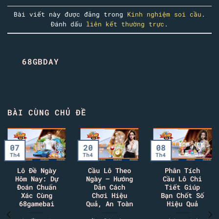
Bài viết này được đăng trong
Kinh nghiệm soi cầu
.
Đánh dấu
liên kết thường trực
.
68GBDAY
BÀI CÙNG CHỦ ĐỀ
07
20
08
Th4
Th4
Th4
Lô Đề Ngày
Cầu Lô Theo
Phân Tích
Hôm Nay: Dự
Ngày – Hướng
Cầu Lô Chi
Đoán Chuẩn
Dẫn Cách
Tiết Giúp
Xác Cùng
Chơi Hiệu
Bạn Chốt Số
68gamebai
Quả, An Toàn
Hiệu Quả