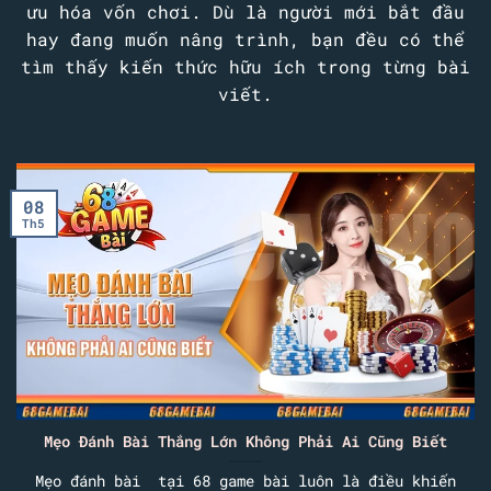
ưu hóa vốn chơi. Dù là người mới bắt đầu
hay đang muốn nâng trình, bạn đều có thể
tìm thấy kiến thức hữu ích trong từng bài
viết.
08
Th5
Mẹo Đánh Bài Thắng Lớn Không Phải Ai Cũng Biết
Mẹo đánh bài tại 68 game bài luôn là điều khiến