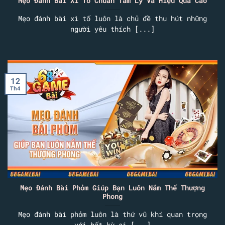
Mẹo Đánh Bài Xì Tố Chuẩn Tâm Lý Và Hiệu Quả Cao
Mẹo đánh bài xì tố luôn là chủ đề thu hút những
người yêu thích [...]
12
Th4
Mẹo Đánh Bài Phỏm Giúp Bạn Luôn Nắm Thế Thượng
Phong
Mẹo đánh bài phỏm luôn là thứ vũ khí quan trọng
với bất kỳ ai [...]