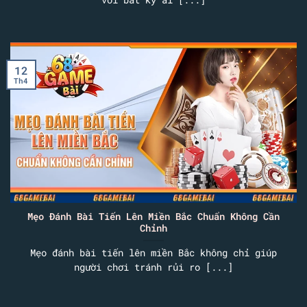
12
Th4
Mẹo Đánh Bài Tiến Lên Miền Bắc Chuẩn Không Cần
Chỉnh
Mẹo đánh bài tiến lên miền Bắc không chỉ giúp
người chơi tránh rủi ro [...]